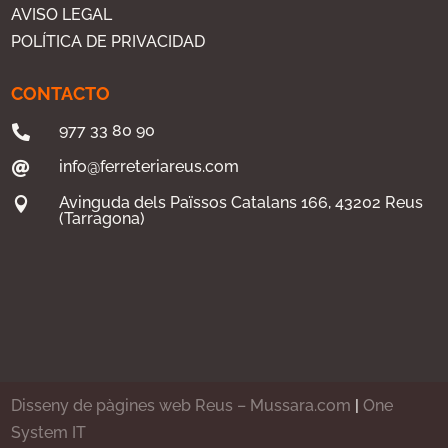
AVISO LEGAL
POLÍTICA DE PRIVACIDAD
CONTACTO
977 33 80 90

info@ferreteriareus.com

Avinguda dels Païssos Catalans 166, 43202 Reus

(Tarragona)
Disseny de pàgines web Reus – Mussara.com
|
One
System IT